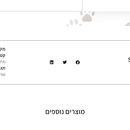
מק
קטג
Sc
מחל
תגי
שזי
מוצרים נוספים