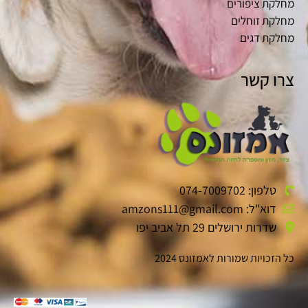
מחלקת ציפורים
מחלקת זוחלים
מחלקת דגים
צרו קשר
טלפון: 074-7009702
דוא"ל: amzons111@gmail.com
שדרות ירושלים 29 תל אביב יפו
כל הזכויות שמורות לאמזונס 2024