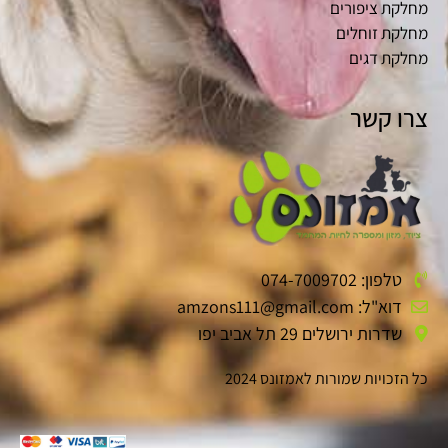
מחלקת ציפורים
מחלקת זוחלים
מחלקת דגים
צרו קשר
טלפון: 074-7009702
דוא"ל: amzons111@gmail.com
שדרות ירושלים 29 תל אביב יפו
כל הזכויות שמורות לאמזונס 2024