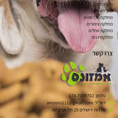
מזון לכלבים
מזון לחתולים
מחלקת מכרסמים
מחלקת ציפורים
מחלקת זוחלים
מחלקת דגים
צרו קשר
טלפון: 074-7009702
דוא"ל: amzons111@gmail.com
שדרות ירושלים 29 תל אביב יפו