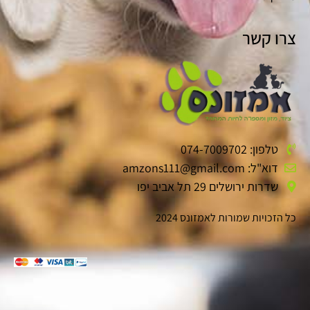
צרו קשר
טלפון: 074-7009702
דוא"ל: amzons111@gmail.com
שדרות ירושלים 29 תל אביב יפו
כל הזכויות שמורות לאמזונס 2024