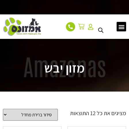
עמוד הבית
אודות
מאמרים
צור קשר
Amazonas
מזון יבש
מציגים את כל ⁦12⁩ התוצאות