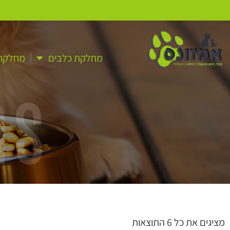
מחלקת כלבים
מחלקת 
as
מציגים את כל ⁦6⁩ התוצאות