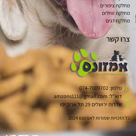
מחלקת ציפורים
מחלקת זוחלים
מחלקת דגים
צרו קשר
טלפון: 074-7009702
דוא"ל: amzons111@gmail.com
שדרות ירושלים 29 תל אביב יפו
כל הזכויות שמורות לאמזונס 2024