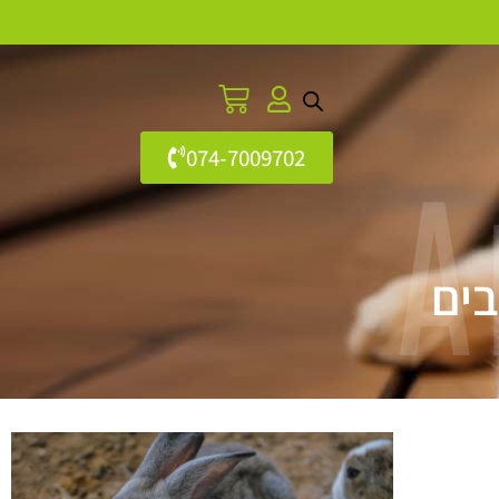
074-7009702
A
בים