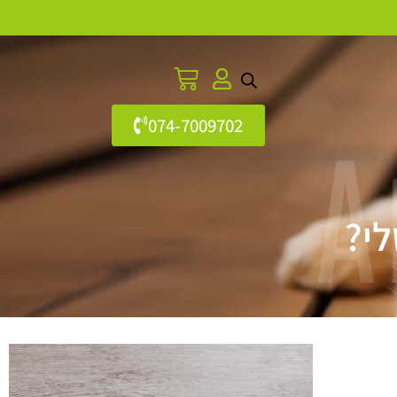
074-7009702
A
לי?