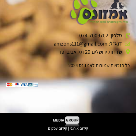
טלפון: 074-7009702
דוא"ל: amzons111@gmail.com
שדרות ירושלים 29 תל אביב יפו
כל הזכויות שמורות לאמזונס 2024
קידום אורגני | קידום עסקים