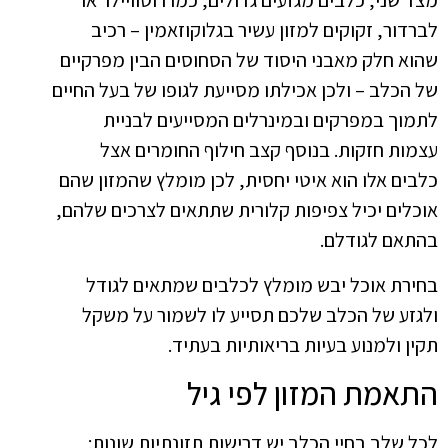
מצד שני, כלבים מגזעים גדולים, כמו רוטוויילר או
לברדור, זקוקים למזון עשיר בגלוקוזאמין – רכיב
שהוא חלק מאבני היסוד של הסחוסים הבין מפרקיים
של הכלב – ולכן אכילתו מסייעת לגופו של בעל החיים
לתמוך במפרקים ובמינרלים המסייעים לבניית
עצמות חזקות. בנוסף קצב חילוף החומרים אצל
כלבים אלו הוא איטי יחסית, לכן מומלץ שהמזון שהם
אוכלים יכיל צפיפות קלורית שתתאים לצרכים שלהם,
בהתאם לגודלם.
בחירת אוכל יבש מומלץ לכלבים שמתאים לגודל
ולגזע של הכלב שלכם תסייע לו לשמור על משקל
תקין ולמנוע בעיות בריאותיות בעתיד.
התאמת המזון לפי גיל
לכל שלב בחיי הכלב יש דרישות תזונתיות שונות: