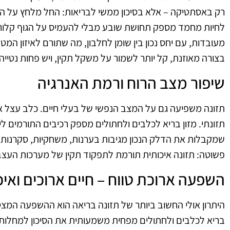
רק באסתטיקה – אלא בסיכון ממשי לבריאות: החל מלחץ על המפ
לחיות מחמד מספק תחושת שובע מבלי להעמיס על הגוף קלוריות
מעובדות, עם יחס נכון בין שומן לחלבון, מה שתורם לאיזון המט
בצורה מאוזנת, קל יותר לשמור על משקל תקין, ויש פחות נטייה
שיפור מצב הרוח ורמת האנרגיה
תזונה משפיעה גם על המצב הנפשי של בעלי חיים. כלב עצל או ח
תזונתי. מזון בריא לכלבים ולחתולים מספק רכיבים התורמים לייצור
שמקבלות את הדלק הנכון מגיבות בערנות, משחקיות, סקרנות ור
פשוטה: תזונה איכותית תורמת לתפקוד תקין של מערכות העצבי
השפעה ארוכת טווח – חיים ארוכים ואיכ
היתרון אולי החשוב ביותר של תזונה בריאה הוא ההשפעה המצט
בריא לכלבים ולחתולים מפחית משמעותית את הסיכון למחלות 