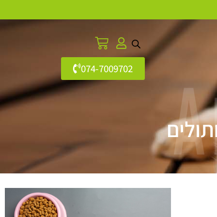
074-7009702
A
תולים