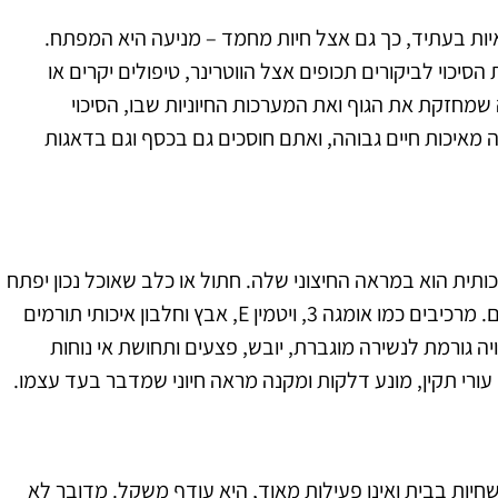
ואיות בעתיד, כך גם אצל חיות מחמד – מניעה היא המפתח.
כוי לביקורים תכופים אצל הווטרינר, טיפולים יקרים או
שמחזקת את הגוף ואת המערכות החיוניות שבו, הסיכוי
מאיכות חיים גבוהה, ואתם חוסכים גם בכסף וגם בדאגות
ית הוא במראה החיצוני שלה. חתול או כלב שאוכל נכון יפתח
פרווה מבריקה, סמיכה ורכה למגע, ועור נקי מגירויים או קשקשים. מרכיבים כמו אומגה 3, ויטמין E, אבץ וחלבון איכותי תורמים
ה גורמת לנשירה מוגברת, יובש, פצעים ותחושת אי נוחות
ורי תקין, מונע דלקות ומקנה מראה חיוני שמדבר בעד עצמו.
יות בבית ואינן פעילות מאוד, היא עודף משקל. מדובר לא