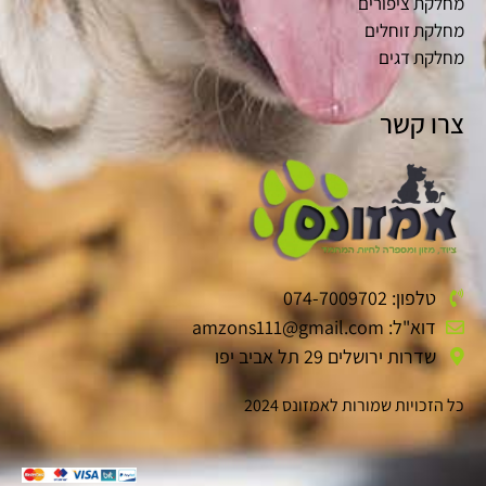
מחלקת ציפורים
מחלקת זוחלים
מחלקת דגים
צרו קשר
טלפון: 074-7009702
דוא"ל: amzons111@gmail.com
שדרות ירושלים 29 תל אביב יפו
כל הזכויות שמורות לאמזונס 2024